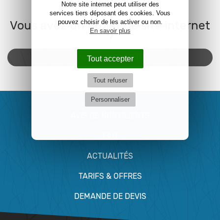
Notre site internet peut utiliser des
services tiers déposant des cookies. Vous
pouvez choisir de les activer ou non.
Vous avez un projet de site internet
En savoir plus
?
NOUS CONTACTER
Tout accepter
Tout refuser
Personnaliser
AVIS DE NOS CLIENTS
FAQ
ACTUALITÉS
TARIFS & OFFRES
DEMANDE DE DEVIS